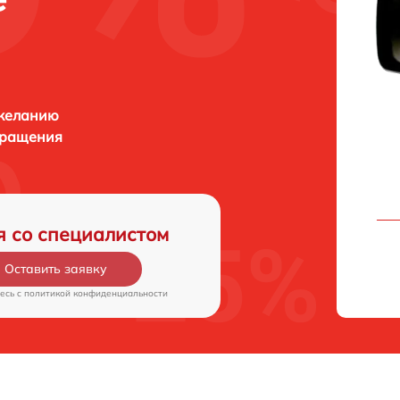
 желанию
бращения
я со специалистом
Оставить заявку
есь c
политикой конфиденциальности