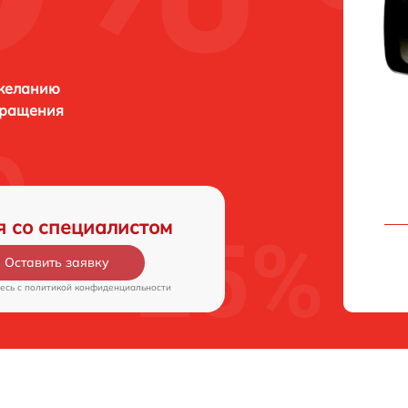
 желанию
бращения
я со специалистом
Оставить заявку
есь c
политикой конфиденциальности