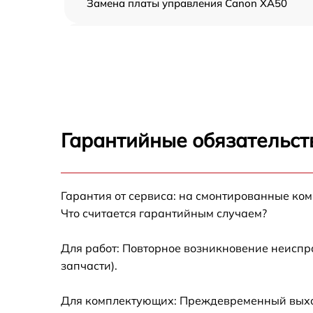
Замена платы управления Canon XA50
Замена контроллера питания Canon XA50
Замена дисплея (экрана) Canon XA50
Замена аккумулятора Canon XA50
Гарантийные обязательст
Замена микрофона Canon XA50
Гарантия от сервиса: на смонтированные ко
Замена кнопки включения Canon XA50
Что считается гарантийным случаем?
Замена шлейфа фокусировки Canon XA50
Для работ: Повторное возникновение неиспр
запчасти).
Для комплектующих: Преждевременный выход