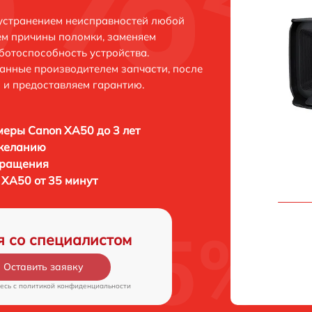
 устранением неисправностей любой
ем причины поломки, заменяем
ботоспособность устройства.
анные производителем запчасти, после
 и предоставляем гарантию.
еры Canon XA50 до 3 лет
 желанию
бращения
XA50 от 35 минут
я со специалистом
Оставить заявку
есь c
политикой конфиденциальности