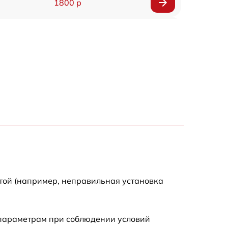
1800 р
1500 р
1600 р
800 р
1450 р
1400 р
1800 р
той (например, неправильная установка
 параметрам при соблюдении условий