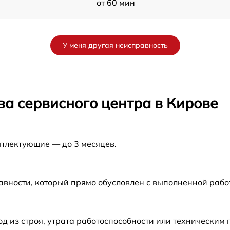
от 60 мин
от 60 мин
У меня другая неисправность
от 60 мин
от 60 мин
ва сервисного центра в Кирове
от 60 мин
мплектующие — до 3 месяцев.
от 60 мин
от 60 мин
авности, который прямо обусловлен с выполненной рабо
 из строя, утрата работоспособности или техническим