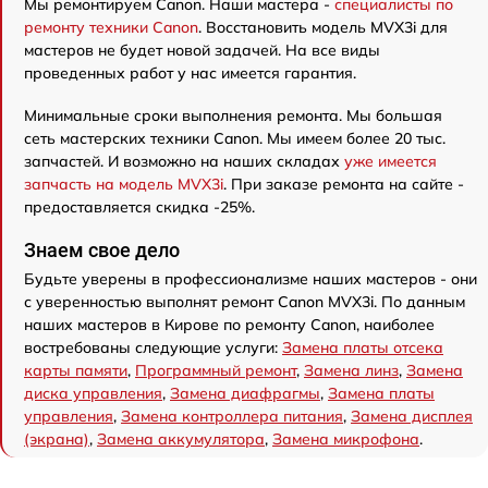
Мы ремонтируем Canon. Наши мастера -
специалисты по
ремонту техники Canon
. Восстановить модель MVX3i для
мастеров не будет новой задачей. На все виды
проведенных работ у нас имеется гарантия.
Минимальные сроки выполнения ремонта. Мы большая
сеть мастерских техники Canon. Мы имеем более 20 тыс.
запчастей. И возможно на наших складах
уже имеется
запчасть на модель MVX3i
. При заказе ремонта на сайте -
предоставляется скидка -25%.
Знаем свое дело
Будьте уверены в профессионализме наших мастеров - они
с уверенностью выполнят ремонт Canon MVX3i. По данным
наших мастеров в Кирове по ремонту Canon, наиболее
востребованы следующие услуги:
Замена платы отсека
карты памяти
,
Программный ремонт
,
Замена линз
,
Замена
диска управления
,
Замена диафрагмы
,
Замена платы
управления
,
Замена контроллера питания
,
Замена дисплея
(экрана)
,
Замена аккумулятора
,
Замена микрофона
.