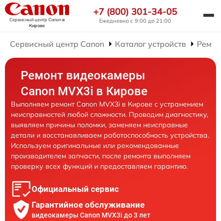
+7 (800) 301-34-05
Сервисный центр Canon
в
Ежедневно с 9:00 до 21:00
Кирове
Сервисный центр Canon
Каталог устройств
Ремон
Ремонт видеокамеры
Canon MVX3i в Кирове
Выполняем ремонт Canon MVX3i в Кирове с устранением
неисправностей любой сложности. Проводим диагностику,
выявляем причины поломки, заменяем неисправные
детали и восстанавливаем работоспособность устройства.
Используем оригинальные или рекомендованные
производителем запчасти, после ремонта выполняем
проверку всех функций и предоставляем гарантию.
Официальный сервис
Гарантийное обслуживание
видеокамеры Canon MVX3i до 3 лет