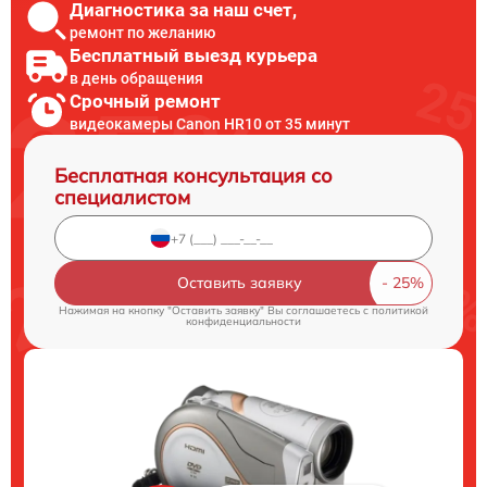
Диагностика за наш счет,
ремонт по желанию
Бесплатный выезд курьера
в день обращения
Срочный ремонт
видеокамеры Canon HR10 от 35 минут
Бесплатная консультация со
специалистом
Оставить заявку
Нажимая на кнопку "Оставить заявку" Вы соглашаетесь c
политикой
конфиденциальности