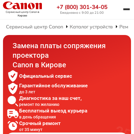
+7 (800) 301-34-05
Сервисный центр Canon
в
Ежедневно с 9:00 до 21:00
Кирове
Сервисный центр Canon
Каталог устройств
Ремон
Замена платы сопряжения
проектора
Canon в Кирове
Официальный сервис
Гарантийное обслуживание
до 3 лет
Диагностика за наш счет,
ремонт по желанию
Бесплатный выезд курьера
в день обращения
Срочный ремонт
от 35 минут