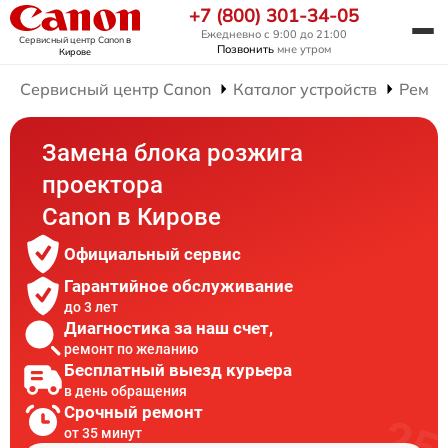
+7 (800) 301-34-05
Ежедневно с 9:00 до 21:00
Сервисный центр Canon
в
Позвонить
мне утром
Кирове
Сервисный центр Canon
Каталог устройств
Ремон
Замена блока розжига
проектора
Canon в Кирове
Официальный сервис
Гарантийное обслуживание
до 3 лет
Диагностика за наш счет,
ремонт по желанию
Бесплатный выезд курьера
в день обращения
Срочный ремонт
от 35 минут