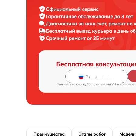
Официальный сервис
Гарантийное обслуживание
до 3 лет
Диагностика за наш счет,
ремонт по
Бесплатный выезд курьера
в день о
Срочный ремонт
от 35 минут
Бесплатная консультаци
Нажимая на кнопку "Оставить заявку" Вы соглашает
Преимущества
Этапы работ
Модели