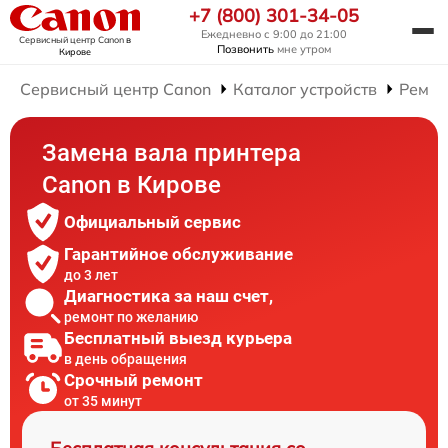
+7 (800) 301-34-05
Ежедневно с 9:00 до 21:00
Сервисный центр Canon
в
Позвонить
мне утром
Кирове
Сервисный центр Canon
Каталог устройств
Ремон
Замена вала принтера
Canon в Кирове
Официальный сервис
Гарантийное обслуживание
до 3 лет
Диагностика за наш счет,
ремонт по желанию
Бесплатный выезд курьера
в день обращения
Срочный ремонт
от 35 минут