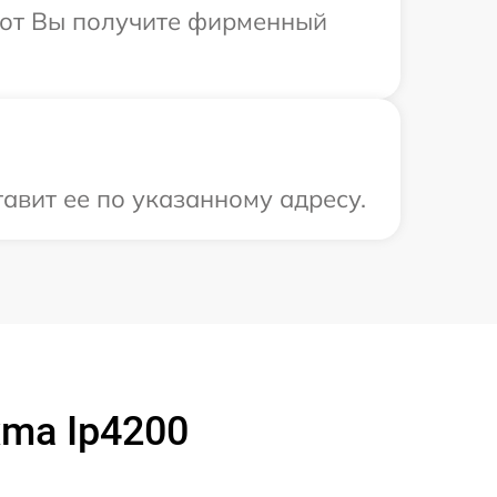
абот Вы получите фирменный
авит ее по указанному адресу.
xma Ip4200