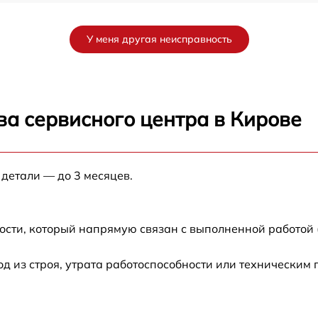
от 60 мин
У меня другая неисправность
от 60 мин
от 60 мин
ва сервисного центра в Кирове
от 60 мин
 детали — до 3 месяцев.
от 60 мин
от 60 мин
ости, который напрямую связан с выполненной работой 
от 60 мин
 из строя, утрата работоспособности или техническим
от 60 мин