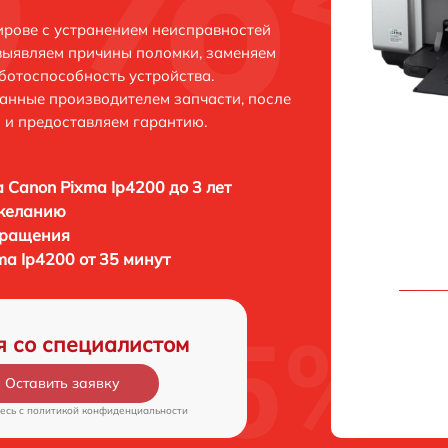
ирове с устранением неисправностей
выявляем причины поломки, заменяем
ботоспособность устройства.
анные производителем запчасти, после
 и предоставляем гарантию.
 Canon Pixma Ip4200 до 3 лет
 желанию
бращения
a Ip4200 от 35 минут
я со специалистом
Оставить заявку
есь c
политикой конфиденциальности