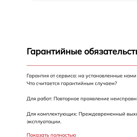
Ремонт автоподатчика Canon Pixma Ip4200
Замена тормозной площадки Canon Pixma
Ip4200
Замена термопленки Canon Pixma Ip4200
Гарантийные обязательст
Замена печки Canon Pixma Ip4200
Замена печатной головки Canon Pixma
Гарантия от сервиса: на установленные нами
Ip4200
Что считается гарантийным случаем?
Замена каретки Canon Pixma Ip4200
Для работ: Повторное проявление неисправн
Замена Wi-Fi Canon Pixma Ip4200
Для комплектующих: Преждевременный выход
эксплуатации.
Замена вала Canon Pixma Ip4200
Показать полностью