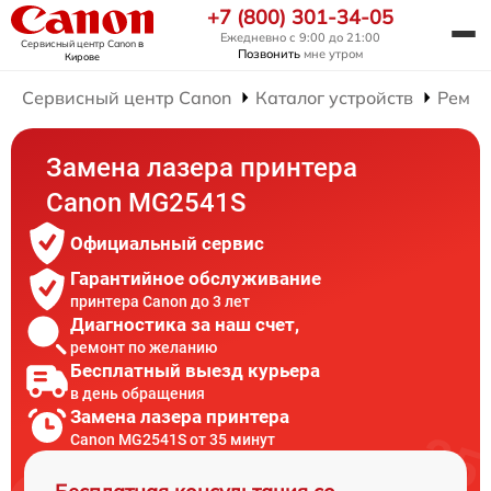
+7 (800) 301-34-05
Ежедневно с 9:00 до 21:00
Сервисный центр Canon
в
Позвонить
мне утром
Кирове
Сервисный центр Canon
Каталог устройств
Ремон
Замена лазера принтера
Canon MG2541S
Официальный сервис
Гарантийное обслуживание
принтера Canon до 3 лет
Диагностика за наш счет,
ремонт по желанию
Бесплатный выезд курьера
в день обращения
Замена лазера принтера
Canon MG2541S от 35 минут