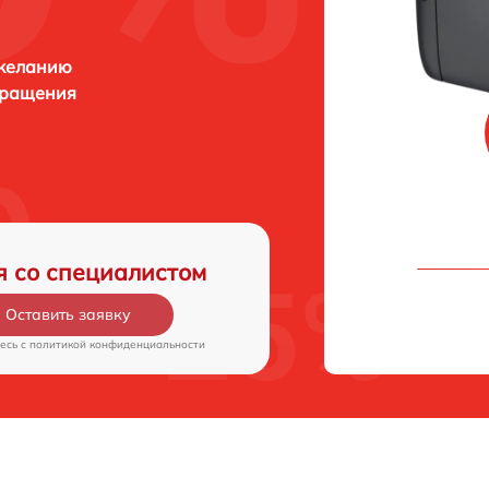
 желанию
бращения
я со специалистом
Оставить заявку
есь c
политикой конфиденциальности