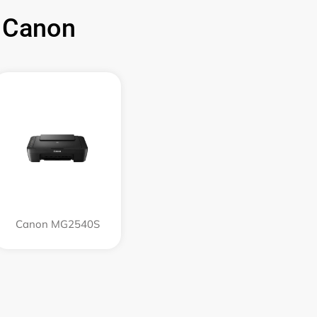
 Canon
Canon MG2540S