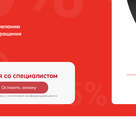
 желанию
бращения
я со специалистом
Оставить заявку
есь c
политикой конфиденциальности