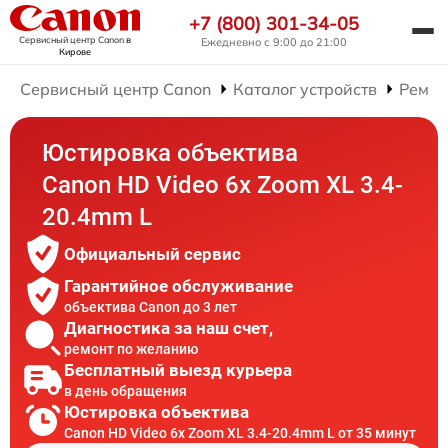
+7 (800) 301-34-05
Сервисный центр Canon
в
Ежедневно с 9:00 до 21:00
Кирове
Сервисный центр Canon
Каталог устройств
Ремон
Юстировка объектива
Canon HD Video 6x Zoom XL 3.4-
20.4mm L
Официальный сервис
Гарантийное обслуживание
объектива Canon до 3 лет
Диагностика за наш счет,
ремонт по желанию
Бесплатный выезд курьера
в день обращения
Юстировка объектива
Canon HD Video 6x Zoom XL 3.4-20.4mm L от 35 минут