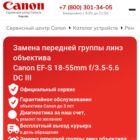
+7 (800) 301-34-05
Сервисный центр Canon
в
Ежедневно с 9:00 до 21:00
Кирове
Сервисный центр Canon
Каталог устройств
Ремон
Замена передней группы линз
объектива
Canon EF-S 18-55mm f/3.5-5.6
DC III
Официальный сервис
Гарантийное обслуживание
объектива Canon до 3 лет
Диагностика за наш счет,
ремонт по желанию
Бесплатный выезд курьера
в день обращения
Замена передней группы линз объектива