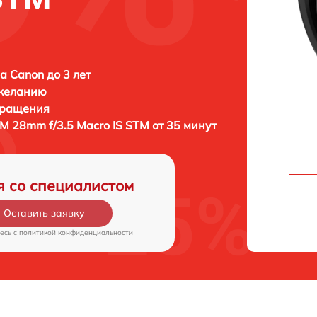
а Canon до 3 лет
 желанию
бращения
M 28mm f/3.5 Macro IS STM от 35 минут
я со специалистом
Оставить заявку
есь c
политикой конфиденциальности