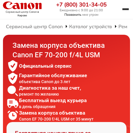
+7 (800) 301-34-05
Ежедневно с 9:00 до 21:00
Сервисный центр Canon
в
Позвонить
мне утром
Кирове
Сервисный центр Canon
Каталог устройств
Ремон
Замена корпуса объектива
Canon EF 70-200 f/4L USM
Официальный сервис
Гарантийное обслуживание
объектива Canon до 3 лет
Диагностика за наш счет,
ремонт по желанию
Бесплатный выезд курьера
в день обращения
Замена корпуса объектива
Canon EF 70-200 f/4L USM от 35 минут