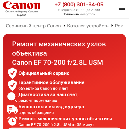
+7 (800) 301-34-05
Ежедневно с 9:00 до 21:00
Сервисный центр Canon
в
Позвонить
мне утром
Кирове
Сервисный центр Canon
Каталог устройств
Ремон
Ремонт механических узлов
объектива
Canon EF 70-200 f/2.8L USM
Официальный сервис
Гарантийное обслуживание
объектива Canon до 3 лет
Диагностика за наш счет,
ремонт по желанию
Бесплатный выезд курьера
в день обращения
Ремонт механических узлов объектива
Canon EF 70-200 f/2.8L USM от 35 минут