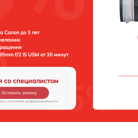
а Canon до 3 лет
 желанию
бращения
35mm f/2 IS USM от 35 минут
я со специалистом
Оставить заявку
есь c
политикой конфиденциальности