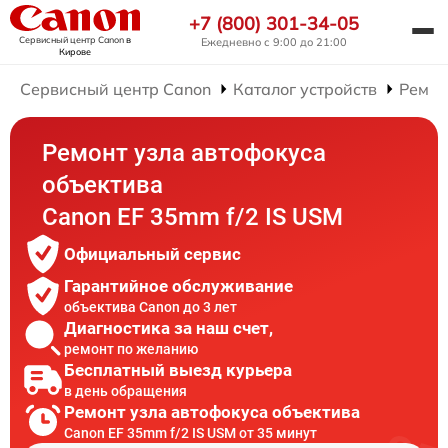
+7 (800) 301-34-05
Сервисный центр Canon
в
Ежедневно с 9:00 до 21:00
Кирове
Сервисный центр Canon
Каталог устройств
Ремон
Ремонт узла автофокуса
объектива
Canon EF 35mm f/2 IS USM
Официальный сервис
Гарантийное обслуживание
объектива Canon до 3 лет
Диагностика за наш счет,
ремонт по желанию
Бесплатный выезд курьера
в день обращения
Ремонт узла автофокуса объектива
Canon EF 35mm f/2 IS USM от 35 минут