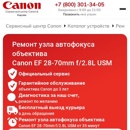
+7 (800) 301-34-05
Ежедневно с 9:00 до 21:00
Сервисный центр Canon
в
Позвонить
мне утром
Кирове
Сервисный центр Canon
Каталог устройств
Ремон
Ремонт узла автофокуса
объектива
Canon EF 28-70mm f/2.8L USM
Официальный сервис
Гарантийное обслуживание
объектива Canon до 3 лет
Диагностика за наш счет,
ремонт по желанию
Бесплатный выезд курьера
в день обращения
Ремонт узла автофокуса объектива
Canon EF 28-70mm f/2.8L USM от 35 минут