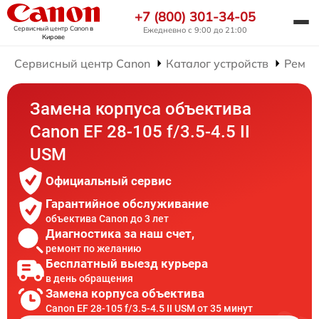
+7 (800) 301-34-05
Сервисный центр Canon
в
Ежедневно с 9:00 до 21:00
Кирове
Сервисный центр Canon
Каталог устройств
Ремон
Замена корпуса объектива
Canon EF 28-105 f/3.5-4.5 II
USM
Официальный сервис
Гарантийное обслуживание
объектива Canon до 3 лет
Диагностика за наш счет,
ремонт по желанию
Бесплатный выезд курьера
в день обращения
Замена корпуса объектива
Canon EF 28-105 f/3.5-4.5 II USM от 35 минут