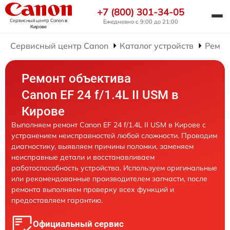
+7 (800) 301-34-05
Сервисный центр Canon
в
Ежедневно с 9:00 до 21:00
Кирове
Сервисный центр Canon
Каталог устройств
Ремон
Ремонт объектива
Canon EF 24 f/1.4L II USM в
Кирове
Выполняем ремонт Canon EF 24 f/1.4L II USM в Кирове с
устранением неисправностей любой сложности. Проводим
диагностику, выявляем причины поломки, заменяем
неисправные детали и восстанавливаем
работоспособность устройства. Используем оригинальные
или рекомендованные производителем запчасти, после
ремонта выполняем проверку всех функций и
предоставляем гарантию.
Официальный сервис