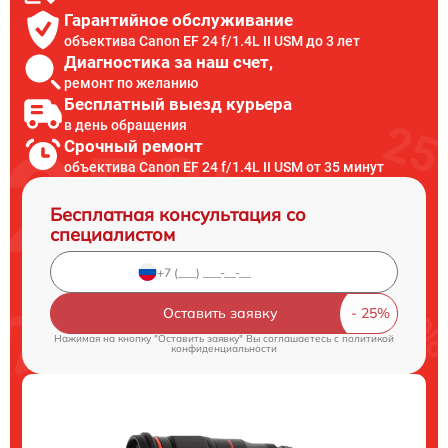
Гарантийное обслуживание
объектива Canon EF 24 f/1.4L II USM до 3 лет
Диагностика за наш счет,
ремонт по желанию
Бесплатный выезд курьера
в день обращения
Срочный ремонт
объектива Canon EF 24 f/1.4L II USM от 35 минут
Бесплатная консультация со
специалистом
Оставить заявку
Нажимая на кнопку "Оставить заявку" Вы соглашаетесь c
политикой
конфиденциальности