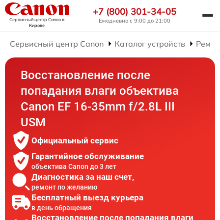
+7 (800) 301-34-05
Сервисный центр Canon
в
Ежедневно с 9:00 до 21:00
Кирове
Сервисный центр Canon
Каталог устройств
Ремон
Восстановление после
попадания влаги объектива
Canon EF 16-35mm f/2.8L III
USM
Официальный сервис
Гарантийное обслуживание
объектива Canon до 3 лет
Диагностика за наш счет,
ремонт по желанию
Бесплатный выезд курьера
в день обращения
Восстановление после попадания влаги