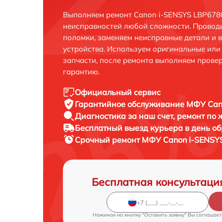
Выполняем ремонт Canon i-SENSYS LBP6780
неисправностей любой сложности. Проводи
поломки, заменяем неисправные детали и 
устройства. Используем оригинальные ил
запчасти, после ремонта выполняем прове
гарантию.
Официальный сервис
Гарантийное обслуживание
МФУ Cano
Диагностика за наш счет,
ремонт по
Бесплатный выезд курьера
в день о
Срочный ремонт
МФУ Canon i-SENSYS
Бесплатная консультаци
Нажимая на кнопку "Оставить заявку" Вы соглашает