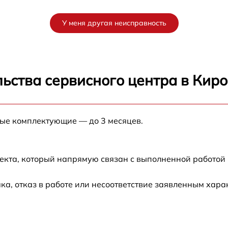
от 60 мин
У меня другая неисправность
от 60 мин
от 60 мин
ьства сервисного центра в Кир
от 60 мин
ные комплектующие — до 3 месяцев.
от 60 мин
от 60 мин
екта, который напрямую связан с выполненной работой 
от 60 мин
а, отказ в работе или несоответствие заявленным хар
от 60 мин