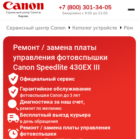
+7 (800) 301-34-05
Сервисный центр Canon
в
Ежедневно с 9:00 до 21:00
Кирове
Сервисный центр Canon
Каталог устройств
Ремон
Ремонт / замена платы
управления фотовспышки
Canon Speedlite 430EX III
Официальный сервис
Гарантийное обслуживание
фотовспышки Canon до 3 лет
Диагностика за наш счет,
ремонт по желанию
Бесплатный выезд курьера
в день обращения
Ремонт / замена платы управления
фотовспышки