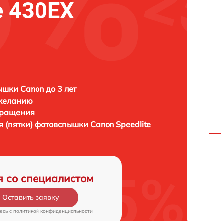
e 430EX
шки Canon до 3 лет
 желанию
бращения
я (пятки) фотовспышки
Canon Speedlite
я со специалистом
Оставить заявку
есь c
политикой конфиденциальности