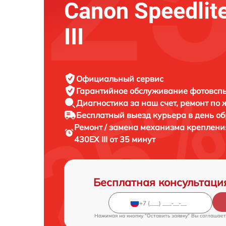
Canon Speedlit
III
Официальный сервис
Гарантийное обслуживание
фотовспы
Диагностика за наш счет,
ремонт по
Бесплатный выезд курьера
в день о
Ремонт / замена механизма креплени
430EX III от 35 минут
Бесплатная консультаци
Нажимая на кнопку "Оставить заявку" Вы соглашает