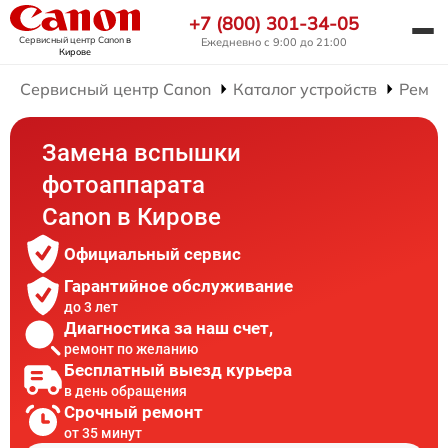
+7 (800) 301-34-05
Сервисный центр Canon
в
Ежедневно с 9:00 до 21:00
Кирове
Сервисный центр Canon
Каталог устройств
Ремон
Замена вспышки
фотоаппарата
Canon в Кирове
Официальный сервис
Гарантийное обслуживание
до 3 лет
Диагностика за наш счет,
ремонт по желанию
Бесплатный выезд курьера
в день обращения
Срочный ремонт
от 35 минут