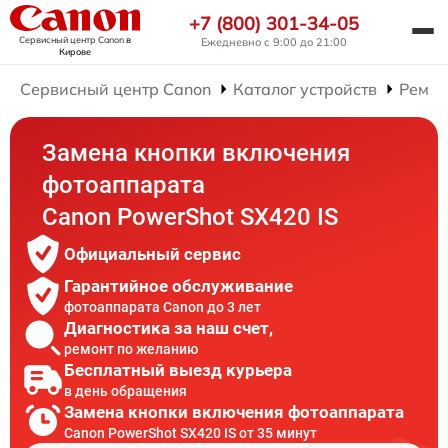
+7 (800) 301-34-05
Сервисный центр Canon
в
Ежедневно с 9:00 до 21:00
Кирове
Сервисный центр Canon
Каталог устройств
Ремон
Замена кнопки включения
фотоаппарата
Canon PowerShot SX420 IS
Официальный сервис
Гарантийное обслуживание
фотоаппарата Canon до 3 лет
Диагностика за наш счет,
ремонт по желанию
Бесплатный выезд курьера
в день обращения
Замена кнопки включения фотоаппарата
Canon PowerShot SX420 IS от 35 минут