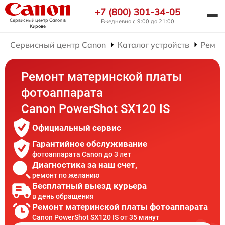
+7 (800) 301-34-05
Сервисный центр Canon
в
Ежедневно с 9:00 до 21:00
Кирове
Сервисный центр Canon
Каталог устройств
Ремон
Ремонт материнской платы
фотоаппарата
Canon PowerShot SX120 IS
Официальный сервис
Гарантийное обслуживание
фотоаппарата Canon до 3 лет
Диагностика за наш счет,
ремонт по желанию
Бесплатный выезд курьера
в день обращения
Ремонт материнской платы фотоаппарата
Canon PowerShot SX120 IS от 35 минут