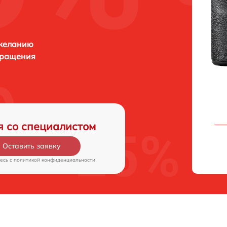
 желанию
бращения
я со специалистом
Оставить заявку
есь c
политикой конфиденциальности