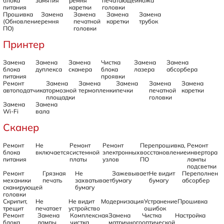
блока
замятия
ремня
печатающей
ножа
питания
каретки
головки
Прошивка
Замена
Замена
Замена
Замена
(Обновление
ремня
печатной
каретки
трубок
ПО)
головки
Принтер
Замена
Замена
Замена
Чистка
Замена
Замена
блока
дуплекса
сканера
блока
лазера
абсорбера
питания
проявки
Ремонт
Замена
Замена
Замена
Замена
Замена
автоподатчика
тормозной
термопленки
печки
печатной
каретки
площадки
головки
Замена
Замена
Wi-Fi
вала
Сканер
Ремонт
Не
Ремонт
Ремонт
Перепрошивка,
Ремонт
блока
включается
системной
электронных
восстановление
инвертора
питания
платы
узлов
ПО
лампы
подсветки
Ремонт
Грязная
Не
Зажевывает
Не видит
Переполнен
механики
печать
захватывает
бумагу
бумагу
абсорбер
сканирующей
бумагу
головки
Скрипит,
Не
Не видит
Модернизация
Устранение
Прошивка
трещит
печатает
устройство
ошибок
Ремонт
Замена
Комплексная
Замена
Чистка
Настройка
блока
лампы
чистка
матричного
оптической