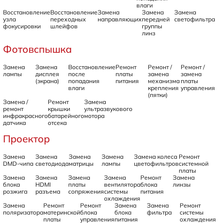
влаги
Восстановление
Восстановление
Замена
Замена
Замена
узла
переходных
направляющих
передней
светофильтра
фокусировки
шлейфов
группы
линз
Фотовспышка
Замена
Замена
Восстановление
Ремонт
Ремонт /
Ремонт /
лампы
дисплея
после
платы
замена
замена
(экрана)
попадания
питания
механизма
платы
влаги
крепления
управления
(пятки)
Замена /
Ремонт
Замена
ремонт
крышки
ультразвукового
инфракрасного
батарейного
мотора
датчика
отсека
Проектор
Замена
Замена
Замена
Замена
Замена колеса
Ремонт
DMD-чипа
светодиода
матрицы
лампы
цветофильтров
системной
платы
Замена
Замена
Замена
Замена
Ремонт
Замена
блока
HDMI
платы
вентилятора
блока
линзы
розжига
разъема
сопряжения
системы
питания
охлаждения
Замена
Ремонт
Ремонт
Замена
Замена
Ремонт
поляризатора
материнской
блока
блока
фильтра
системы
платы
управления
питания
охлаждения