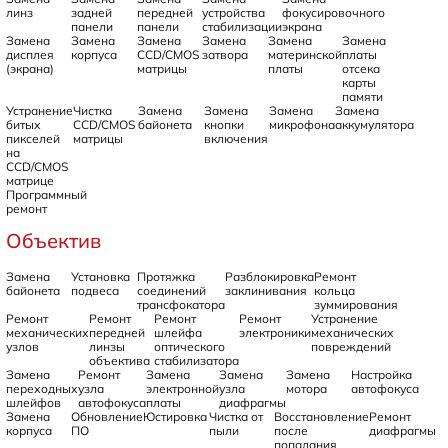
линз
задней
передней
устройства
фокусировочного
панели
панели
стабилизации
экрана
Замена
Замена
Замена
Замена
Замена
Замена
дисплея
корпуса
CCD/CMOS
затвора
материнской
платы
(экрана)
матрицы
платы
отсека
карты
памяти
Устранение
Чистка
Замена
Замена
Замена
Замена
битых
CCD/CMOS
байонета
кнопки
микрофона
аккумулятора
пикселей
матрицы
включения
на
CCD/CMOS
матрице
Программный
ремонт
Объектив
Замена
Установка
Протяжка
Разблокировка
Ремонт
байонета
подвеса
соединений
заклинивания
кольца
трансфокатора
зуммирования
Ремонт
Ремонт
Ремонт
Ремонт
Устранение
механических
передней
шлейфа
электроники
механических
узлов
линзы
оптического
повреждений
объектива
стабилизатора
Замена
Ремонт
Замена
Замена
Замена
Настройка
переходных
узла
электронной
узла
мотора
автофокуса
шлейфов
автофокуса
платы
диафрагмы
Замена
Обновление
Юстировка
Чистка от
Восстановление
Ремонт
корпуса
ПО
пыли
после
диафрагмы
попадания