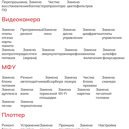
Перепрошивка,
Замена
Чистка
Замена
восстановление
балластера
проектора
цветофильтров
ПО
Видеокамера
Замена
Программный
Замена
Замена
Замена
Замена
платы
ремонт
линз
диска
диафрагмы
платы
отсека
управления
управления
карты
памяти
Замена
Замена
Замена
Замена
Замена
Замена
контроллера
дисплея
аккумулятора
микрофона
кнопки
шлейфа
питания
(экрана)
включения
фокусировки
МФУ
Замена
Ремонт
Замена
Замена
Чистка
Замена
блока
автоподатчика
абсорбера
лазера
блока
сканера
питания
проявки
Замена
Замена
Замена
Замена
Замена
Замена
дуплекса
вала
тормозной
Wi-Fi
каретки
печатной
площадки
головки
Замена
Замена
печки
термопленки
Плоттер
Ремонт
Устранение
Замена
Промыка
Замена
Настройка