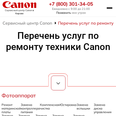
+7 (800) 301-34-05
Ежедневно с 9:00 до 21:00
Сервисный центр Canon
в
Позвонить
мне утром
Кирове
Сервисный центр Canon
Перечень услуг по ремонту 
Перечень услуг по
ремонту техники Canon
Фотоаппарат
Ремонт
Замена
Комплексная
Юстировка
Замена
Замена
материнской
контроллера
чистка
вспышки
диска
платы
питания
управления
Замена
Замена
Замена
Замена
Замена